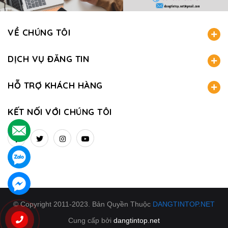
VỀ CHÚNG TÔI
DỊCH VỤ ĐĂNG TIN
HỖ TRỢ KHÁCH HÀNG
KẾT NỐI VỚI CHÚNG TÔI
.
.
.
© Copyright 2011-2023. Bản Quyền Thuộc
DANGTINTOP.NET
Cung cấp bởi
dangtintop.net