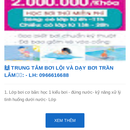
🙌 TRUNG TÂM BƠI LỘI VÀ DẠY BƠI TRẦN
LÂM🏊‍♂️: - LH: 0966616688
1. Lớp bơi cơ bản: học 1 kiểu bơi - đứng nước- kỹ năng xử lý
tình huống dưới nước- Lớp
XEM THÊM