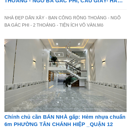
THOÁNG - NGÕ BA GÁC PHI, CẦU GIẤY- HÀ
NỘI - LH: 0865838325
NHÀ ĐẸP DÂN XÂY - BAN CÔNG RỘNG THOÁNG - NGÕ
BA GÁC PHI - 2 THOÁNG - TIỆN ÍCH VÔ VÀN.Mô
Chính chủ cần BÁN NHÀ gấp: Hẻm nhựa chuẩn
6m PHƯỜNG TÂN CHÁNH HIỆP _QUẬN 12