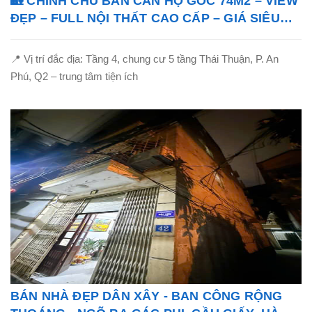
🏡 CHÍNH CHỦ BÁN CĂN HỘ GÓC 74M2 – VIEW
ĐẸP – FULL NỘI THẤT CAO CẤP – GIÁ SIÊU
TỐT!
📍 Vị trí đắc địa: Tầng 4, chung cư 5 tầng Thái Thuận, P. An
Phú, Q2 – trung tâm tiện ích
BÁN NHÀ ĐẸP DÂN XÂY - BAN CÔNG RỘNG