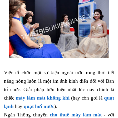
Việc tổ chức một sự kiện ngoài trời trong thời tiết
nắng nóng luôn là một ám ảnh kinh điển đối với Ban
tổ chức. Giải pháp hữu hiệu nhất lúc này chính là
chiếc
máy làm mát không khí
(hay còn gọi là
quạt
lạnh
hay
quạt hơi nước
).
Ngàn Thông chuyên
cho thuê máy làm mát
- với