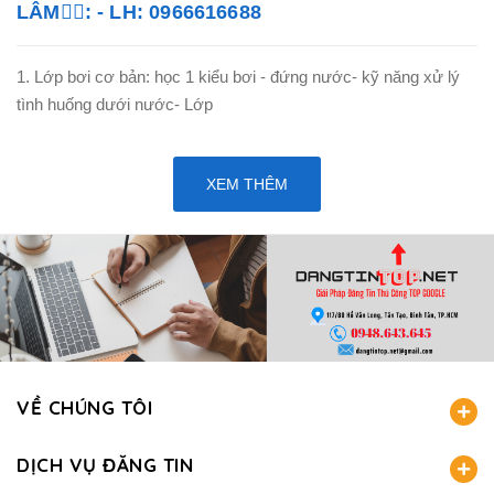
LÂM🏊‍♂️: - LH: 0966616688
1. Lớp bơi cơ bản: học 1 kiểu bơi - đứng nước- kỹ năng xử lý
tình huống dưới nước- Lớp
XEM THÊM
VỀ CHÚNG TÔI
DỊCH VỤ ĐĂNG TIN