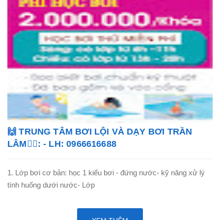
🙌 TRUNG TÂM BƠI LỘI VÀ DẠY BƠI TRẦN
LÂM🏊‍♂️: - LH: 0966616688
1. Lớp bơi cơ bản: học 1 kiểu bơi - đứng nước- kỹ năng xử lý
tình huống dưới nước- Lớp