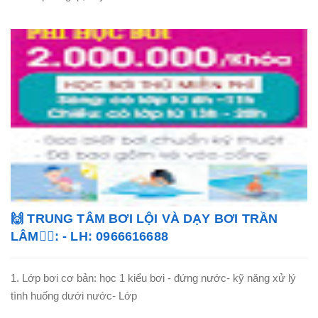
🙌 TRUNG TÂM BƠI LỘI VÀ DẠY BƠI TRẦN
LÂM🏊‍♂️: - LH: 0966616688
1. Lớp bơi cơ bản: học 1 kiểu bơi - đứng nước- kỹ năng xử lý
tình huống dưới nước- Lớp