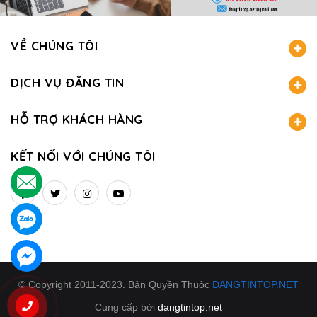
VỀ CHÚNG TÔI
DỊCH VỤ ĐĂNG TIN
HỖ TRỢ KHÁCH HÀNG
KẾT NỐI VỚI CHÚNG TÔI
.
.
.
© Copyright 2011-2023. Bản Quyền Thuộc
DANGTINTOP.NET
Cung cấp bởi
dangtintop.net