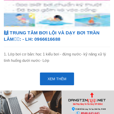
🙌 TRUNG TÂM BƠI LỘI VÀ DẠY BƠI TRẦN
LÂM🏊‍♂️: - LH: 0966616688
1. Lớp bơi cơ bản: học 1 kiểu bơi - đứng nước- kỹ năng xử lý
tình huống dưới nước- Lớp
XEM THÊM