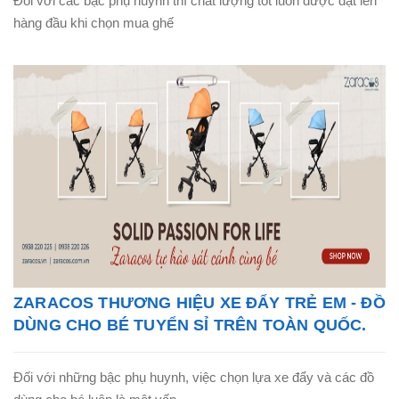
Đối với các bậc phụ huynh thì chất lượng tốt luôn được đặt lên
hàng đầu khi chọn mua ghế
ZARACOS THƯƠNG HIỆU XE ĐẨY TRẺ EM - ĐỒ
DÙNG CHO BÉ TUYỂN SỈ TRÊN TOÀN QUỐC.
Đối với những bậc phụ huynh, việc chọn lựa xe đẩy và các đồ