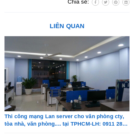
Chia sẻ:
LIÊN QUAN
Thi công mạng Lan server cho văn phòng cty,
tòa nhà, văn phòng.... tại TPHCM-LH: 0911 28
78 98