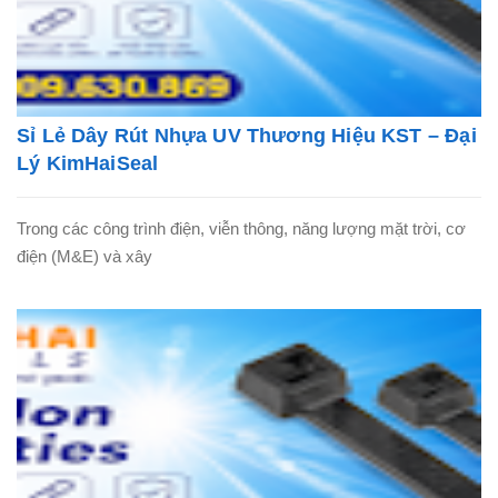
Sỉ Lẻ Dây Rút Nhựa UV Thương Hiệu KST – Đại
Lý KimHaiSeal
Trong các công trình điện, viễn thông, năng lượng mặt trời, cơ
điện (M&E) và xây