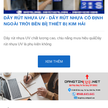
DÂY RÚT NHỰA UV - DÂY RÚT NHỰA CỐ ĐỊNH
NGOÀI TRỜI BỀN BỈ| THIẾT BỊ KIM HẢI
Dây rút nhựa UV chất lượng cao, chịu nắng mưa hiệu quảDây
rút nhựa UV là phụ kiện không
XEM THÊM