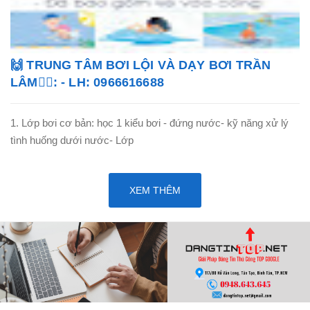
🙌 TRUNG TÂM BƠI LỘI VÀ DẠY BƠI TRẦN
LÂM🏊‍♂️: - LH: 0966616688
1. Lớp bơi cơ bản: học 1 kiểu bơi - đứng nước- kỹ năng xử lý
tình huống dưới nước- Lớp
XEM THÊM