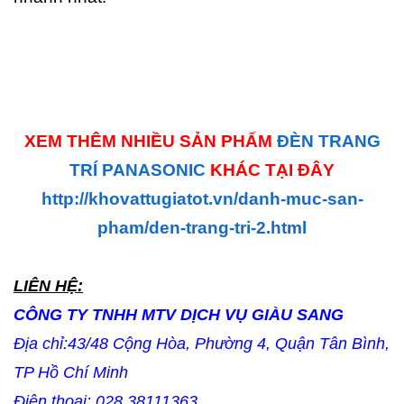
XEM THÊM NHIỀU SẢN PHẨM
ĐÈN TRANG
TRÍ PANASONIC
KHÁC TẠI ĐÂY
http://khovattugiatot.vn/danh-muc-san-
pham/den-trang-tri-2.html
LIÊN HỆ:
CÔNG TY TNHH MTV DỊCH VỤ GIÀU SANG
Địa chỉ:43/48 Cộng Hòa, Phường 4, Quận Tân Bình,
TP Hồ Chí Minh
Điện thoại: 028 38111363