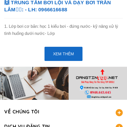
🙌 TRUNG TÂM BƠI LỘI VÀ DẠY BƠI TRẦN
LÂM🏊‍♂️: - LH: 0966616688
1. Lớp bơi cơ bản: học 1 kiểu bơi - đứng nước- kỹ năng xử lý
tình huống dưới nước- Lớp
XEM THÊM
VỀ CHÚNG TÔI
DỊCH VỤ ĐĂNG TIN