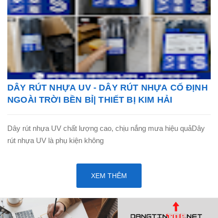
DÂY RÚT NHỰA UV - DÂY RÚT NHỰA CỐ ĐỊNH
NGOÀI TRỜI BỀN BỈ| THIẾT BỊ KIM HẢI
Dây rút nhựa UV chất lượng cao, chịu nắng mưa hiệu quảDây
rút nhựa UV là phụ kiện không
XEM THÊM