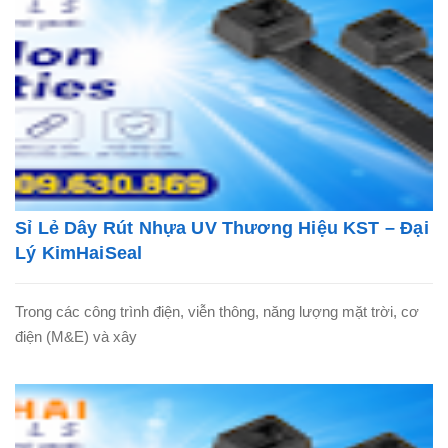
Sỉ Lẻ Dây Rút Nhựa UV Thương Hiệu KST – Đại
Lý KimHaiSeal
Trong các công trình điện, viễn thông, năng lượng mặt trời, cơ
điện (M&E) và xây