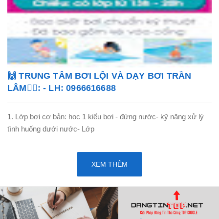
🙌 TRUNG TÂM BƠI LỘI VÀ DẠY BƠI TRẦN
LÂM🏊‍♂️: - LH: 0966616688
1. Lớp bơi cơ bản: học 1 kiểu bơi - đứng nước- kỹ năng xử lý
tình huống dưới nước- Lớp
XEM THÊM