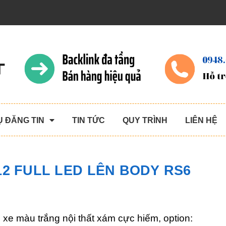
Ụ ĐĂNG TIN
TIN TỨC
QUY TRÌNH
LIÊN HỆ
012 FULL LED LÊN BODY RS6
, xe màu trắng nội thất xám cực hiếm, option: