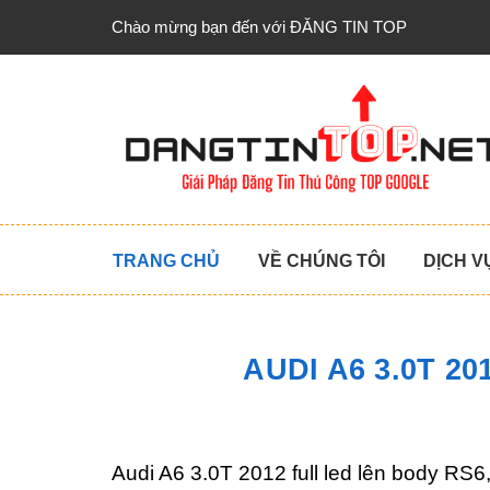
Chào mừng bạn đến với ĐĂNG TIN TOP
TRANG CHỦ
VỀ CHÚNG TÔI
DỊCH V
AUDI A6 3.0T 2
Audi A6 3.0T 2012 full led lên body RS6