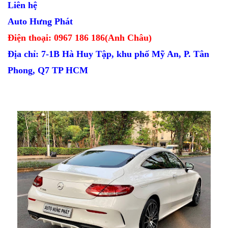
Liên hệ
Auto Hưng Phát
Điện thoại: 0967 186 186(Anh Châu)
Địa chỉ: 7-1B Hà Huy Tập, khu phố Mỹ An, P. Tân
Phong, Q7 TP HCM