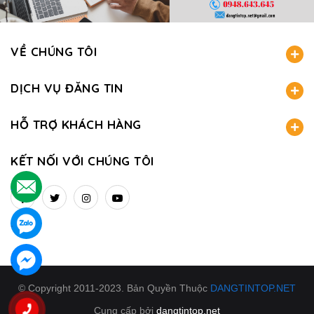
VỀ CHÚNG TÔI
DỊCH VỤ ĐĂNG TIN
HỖ TRỢ KHÁCH HÀNG
KẾT NỐI VỚI CHÚNG TÔI
.
.
.
© Copyright 2011-2023. Bản Quyền Thuộc
DANGTINTOP.NET
Cung cấp bởi
dangtintop.net