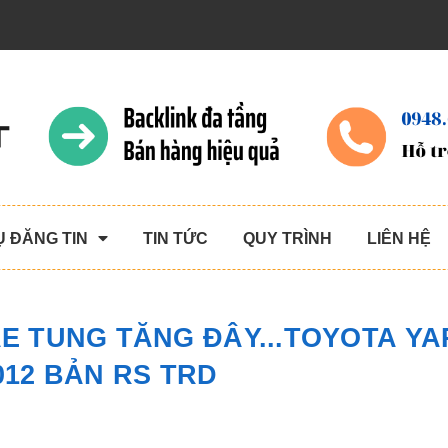
Ụ ĐĂNG TIN
TIN TỨC
QUY TRÌNH
LIÊN HỆ
AE TUNG TĂNG ĐÂY...TOYOTA YA
012 BẢN RS TRD