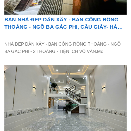
BÁN NHÀ ĐẸP DÂN XÂY - BAN CÔNG RỘNG
THOÁNG - NGÕ BA GÁC PHI, CẦU GIẤY- HÀ
NỘI - LH: 0865838325
NHÀ ĐẸP DÂN XÂY - BAN CÔNG RỘNG THOÁNG - NGÕ
BA GÁC PHI - 2 THOÁNG - TIỆN ÍCH VÔ VÀN.Mô