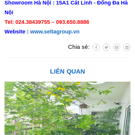
Showroom Hà Nội : 15A1 Cát Linh - Đống Đa Hà
Nội
Tel: 024.38439755 – 093.650.8886
Website :
www.seltagroup.vn
Chia sẻ:
LIÊN QUAN