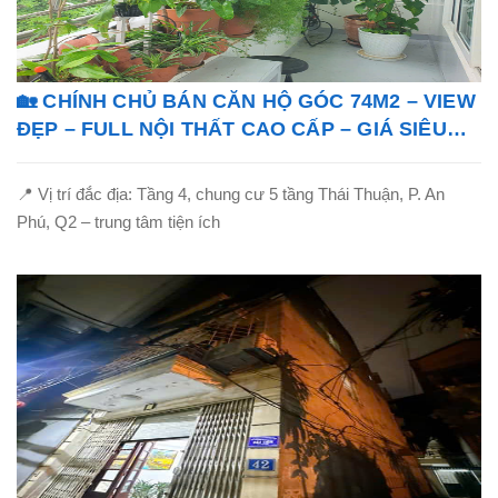
🏡 CHÍNH CHỦ BÁN CĂN HỘ GÓC 74M2 – VIEW
ĐẸP – FULL NỘI THẤT CAO CẤP – GIÁ SIÊU
TỐT!
📍 Vị trí đắc địa: Tầng 4, chung cư 5 tầng Thái Thuận, P. An
Phú, Q2 – trung tâm tiện ích