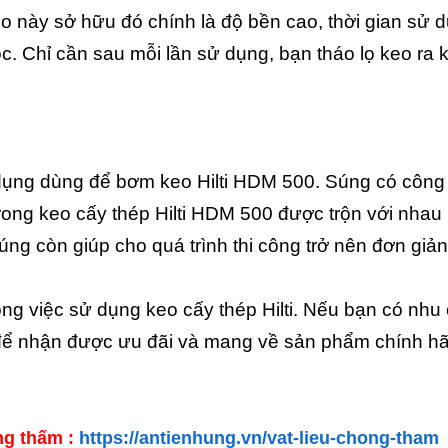
 này sở hữu đó chính là độ bền cao, thời gian sử 
hóc. Chỉ cần sau mỗi lần sử dụng, bạn tháo lọ keo ra 
dụng dùng để bơm keo Hilti HDM 500. Súng có công
rong keo cấy thép Hilti HDM 500 được trộn với nhau
úng còn giúp cho quá trình thi công trở nên đơn giản
ong việc sử dụng keo cấy thép Hilti. Nếu bạn có nhu
ôi để nhận được ưu đãi và mang về sản phẩm chính h
ng thấm :
https://antienhung.vn/vat-lieu-chong-tham