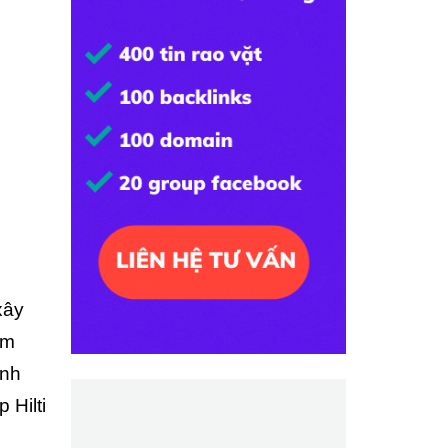
xây
ơm
ính
 Hilti