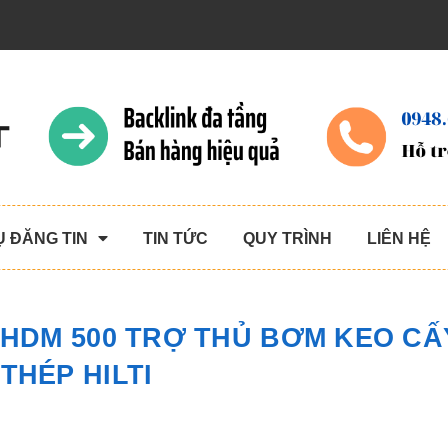
Ụ ĐĂNG TIN
TIN TỨC
QUY TRÌNH
LIÊN HỆ
 HDM 500 TRỢ THỦ BƠM KEO CẤ
THÉP HILTI