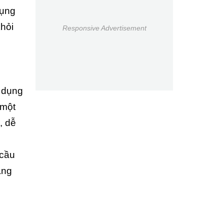
dụng
khỏi
Responsive Advertisement
 dụng
 một
, dễ
 cầu
ãng