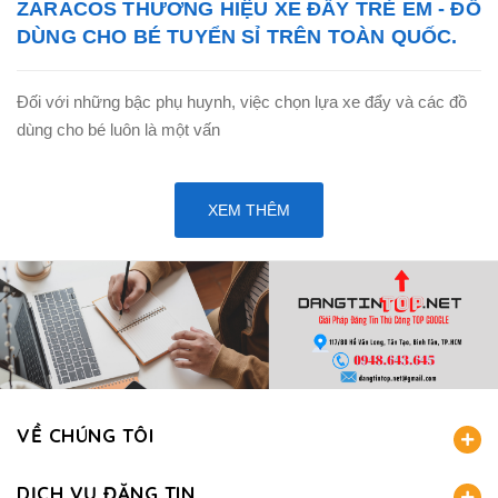
ZARACOS THƯƠNG HIỆU XE ĐẨY TRẺ EM - ĐỒ
DÙNG CHO BÉ TUYỂN SỈ TRÊN TOÀN QUỐC.
Đối với những bậc phụ huynh, việc chọn lựa xe đẩy và các đồ
dùng cho bé luôn là một vấn
XEM THÊM
VỀ CHÚNG TÔI
DỊCH VỤ ĐĂNG TIN