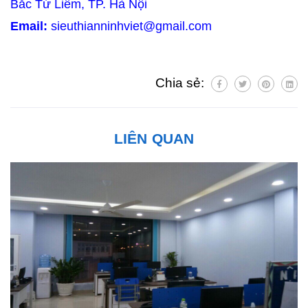
Bắc Từ Liêm, TP. Hà Nội
Email:
sieuthianninhviet@gmail.com
Chia sẻ:
LIÊN QUAN