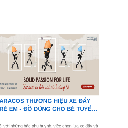
ARACOS THƯƠNG HIỆU XE ĐẨY
RẺ EM - ĐỒ DÙNG CHO BÉ TUYỂN
Ỉ TRÊN TOÀN QUỐC.
i với những bậc phụ huynh, việc chọn lựa xe đẩy và