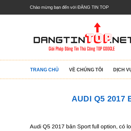
Chào mừng bạn đến với ĐĂNG TIN TOP
TRANG CHỦ
VỀ CHÚNG TÔI
DỊCH V
AUDI Q5 2017
Audi Q5 2017 bản Sport full option, có