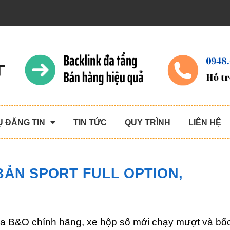
Ụ ĐĂNG TIN
TIN TỨC
QUY TRÌNH
LIÊN HỆ
 BẢN SPORT FULL OPTION,
 loa B&O chính hãng, xe hộp số mới chạy mượt và bố