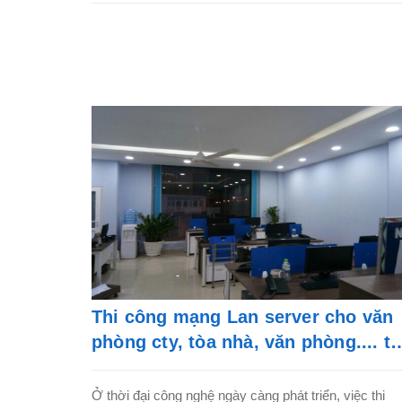
Thi công mạng Lan server cho văn
phòng cty, tòa nhà, văn phòng.... tạ
TPHCM-LH: 0911 28 78 98
Ở thời đại công nghệ ngày càng phát triển, việc thi