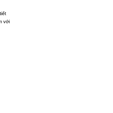
iết
m với