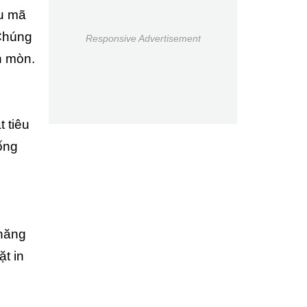
ẫu mã
 Chúng
Responsive Advertisement
n mòn.
 tiêu
ống
 năng
ặt in