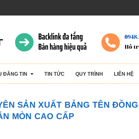
Ụ ĐĂNG TIN
TIN TỨC
QUY TRÌNH
LIÊN HỆ
YÊN SẢN XUẤT BẢNG TÊN ĐỒNG 
ĂN MÒN CAO CẤP