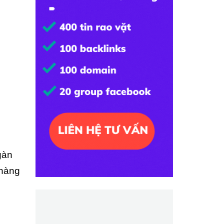
gàn
 hàng