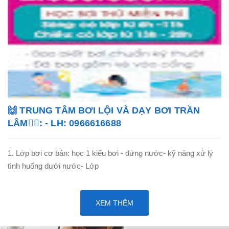
🙌 TRUNG TÂM BƠI LỘI VÀ DẠY BƠI TRẦN
LÂM🏊‍♂️: - LH: 0966616688
1. Lớp bơi cơ bản: học 1 kiểu bơi - đứng nước- kỹ năng xử lý
tình huống dưới nước- Lớp
XEM THÊM