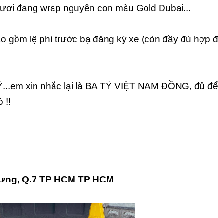
 tươi đang wrap nguyên con màu Gold Dubai...
bao gồm lệ phí trước bạ đăng ký xe (còn đầy đủ hợp 
..em xin nhắc lại là BA TỶ VIỆT NAM ĐỒNG, đủ đ
 !!
 Hưng, Q.7 TP HCM TP HCM