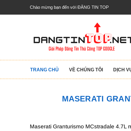
Chào mừng bạn đến với ĐĂNG TIN TOP
TRANG CHỦ
VỀ CHÚNG TÔI
DỊCH V
MASERATI GRANT
Maserati Granturismo MCstradale 4.7L m