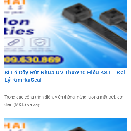
Sỉ Lẻ Dây Rút Nhựa UV Thương Hiệu KST – Đại
Lý KimHaiSeal
Trong các công trình điện, viễn thông, năng lượng mặt trời, cơ
điện (M&E) và xây