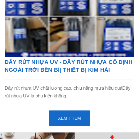
DÂY RÚT NHỰA UV - DÂY RÚT NHỰA CỐ ĐỊNH
NGOÀI TRỜI BỀN BỈ| THIẾT BỊ KIM HẢI
Dây rút nhựa UV chất lượng cao, chịu nắng mưa hiệu quảDây
rút nhựa UV là phụ kiện không
XEM THÊM