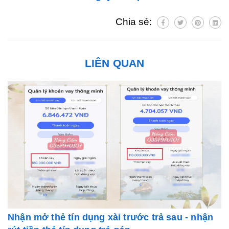
Chia sẻ:
LIÊN QUAN
Nhận mở thẻ tín dụng xài trước trả sau - nhận