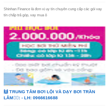
Shinhan Finance là đơn vị uy tín chuyên cung cấp các gói vay
tín chấp trả góp, vay mua ô
🙌 TRUNG TÂM BƠI LỘI VÀ DẠY BƠI TRẦN
LÂM🏊‍♂️: - LH: 0966616688