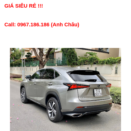
GIÁ SIÊU RẺ !!!
Call: 0967.186.186 (Anh Châu)