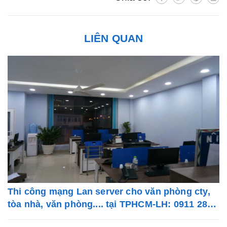
LIÊN QUAN
Thi công mạng Lan server cho văn phòng cty,
tòa nhà, văn phòng.... tại TPHCM-LH: 0911 28
78 98