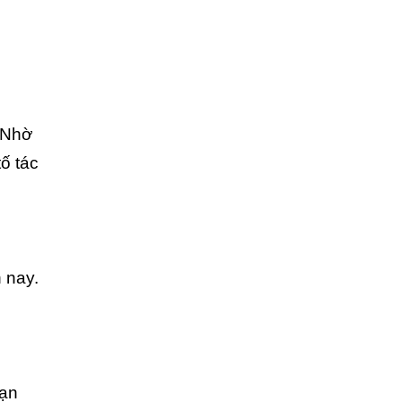
 Nhờ
ố tác
 nay.
bạn