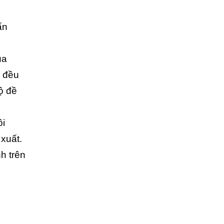
ấn
ủa
g đều
ộ đề
ôi
 xuất.
h trên