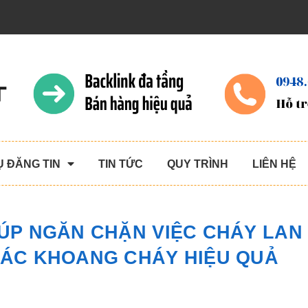
Ụ ĐĂNG TIN
TIN TỨC
QUY TRÌNH
LIÊN HỆ
IÚP NGĂN CHẶN VIỆC CHÁY LAN
ÁC KHOANG CHÁY HIỆU QUẢ