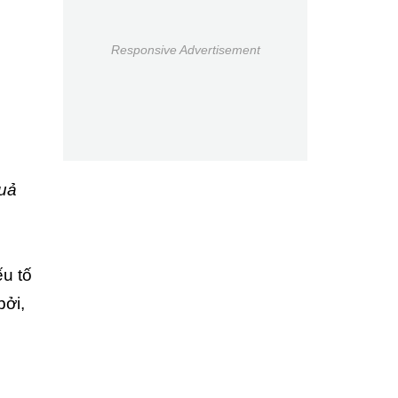
Responsive Advertisement
quả
u tố
bởi,