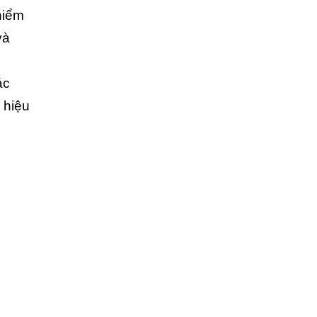
hiểm
và
ác
 hiệu