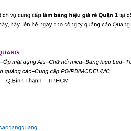
 dịch vụ cung cấp
làm bảng hiệu giá rẻ Quận 1
tại c
này, hãy liên hệ ngay cho công ty quảng cáo Quan
 QUANG
áo–Ốp mặt dựng Alu–Chữ nổi mica–Bảng hiệu Led–T
p ảnh quảng cáo–Cung cấp PG/PB/MODEL/MC
3 – Q.Bình Thạnh – TP.HCM
m
gcaodangquang