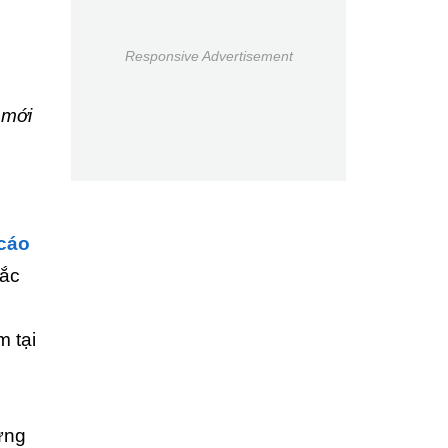
Responsive Advertisement
 mới
cáo
hắc
m tại
ừng