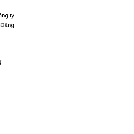
ông ty
g Đăng
ổ