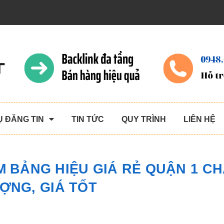
Ụ ĐĂNG TIN
TIN TỨC
QUY TRÌNH
LIÊN HỆ
M BẢNG HIỆU GIÁ RẺ QUẬN 1 C
ỢNG, GIÁ TỐT