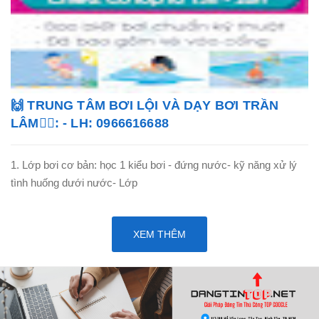
🙌 TRUNG TÂM BƠI LỘI VÀ DẠY BƠI TRẦN
LÂM🏊‍♂️: - LH: 0966616688
1. Lớp bơi cơ bản: học 1 kiểu bơi - đứng nước- kỹ năng xử lý
tình huống dưới nước- Lớp
XEM THÊM