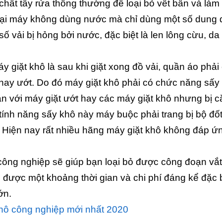
hất tẩy rửa thông thường để loại bỏ vết bẩn và làm
 loại máy không dùng nước mà chỉ dùng một số dung 
ố vải bị hỏng bởi nước, đặc biệt là len lông cừu, da
y giặt khô là sau khi giặt xong đồ vải, quần áo phải
 hay ướt. Do đó máy giặt khô phải có chức năng sấy
àn với máy giặt ướt hay các máy giặt khô nhưng bị c
tính năng sấy khô này máy buộc phải trang bị bộ đố
ấy. Hiện nay rất nhiều hãng máy giặt khô không đáp ứ
 công nghiệp sẽ giúp bạn loại bỏ được công đoạn vắt
ệm được một khoảng thời gian và chi phí đáng kể đặc 
ớn.
khô công nghiệp mới nhất 2020