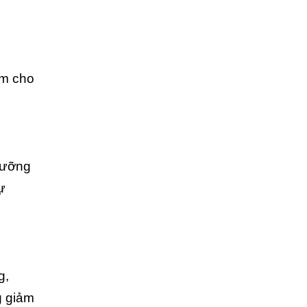
àm cho
dưỡng
ự
g,
g giảm