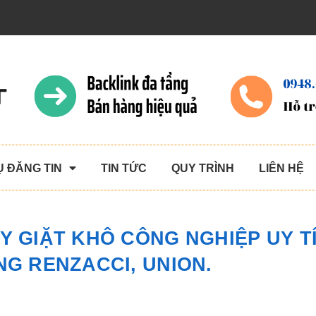
Ụ ĐĂNG TIN
TIN TỨC
QUY TRÌNH
LIÊN HỆ
Y GIẶT KHÔ CÔNG NGHIỆP UY TÍ
NG RENZACCI, UNION.