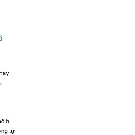
ô
thay
u
ô bị
ơng tự