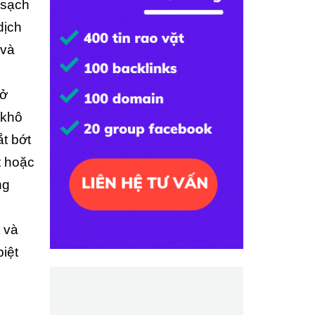
 sạch
dịch
 và
 ở
 khô
ắt bớt
t hoặc
ng
 và
biệt