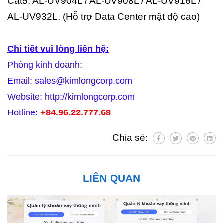
Cat5: AL-UV904L / AL-UV908L / AL-UV916L /
AL-UV932L. (Hỗ trợ Data Center mật độ cao)
Chi tiết vui lòng liên hệ:
Phòng kinh doanh:
Email: sales@kimlongcorp.com
Website: http://kimlongcorp.com
Hotline:
+84.96.22.777.68
Chia sẻ:
LIÊN QUAN