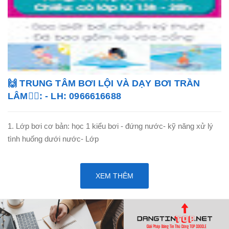
🙌 TRUNG TÂM BƠI LỘI VÀ DẠY BƠI TRẦN
LÂM🏊‍♂️: - LH: 0966616688
1. Lớp bơi cơ bản: học 1 kiểu bơi - đứng nước- kỹ năng xử lý
tình huống dưới nước- Lớp
XEM THÊM