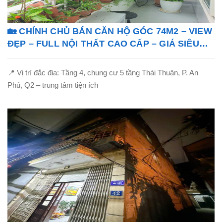
🏡 CHÍNH CHỦ BÁN CĂN HỘ GÓC 74M2 – VIEW
ĐẸP – FULL NỘI THẤT CAO CẤP – GIÁ SIÊU
TỐT!
📍 Vị trí đắc địa: Tầng 4, chung cư 5 tầng Thái Thuận, P. An
Phú, Q2 – trung tâm tiện ích