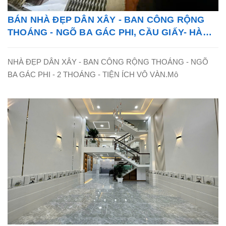
BÁN NHÀ ĐẸP DÂN XÂY - BAN CÔNG RỘNG
THOÁNG - NGÕ BA GÁC PHI, CẦU GIẤY- HÀ
NỘI - LH: 0865838325
NHÀ ĐẸP DÂN XÂY - BAN CÔNG RỘNG THOÁNG - NGÕ
BA GÁC PHI - 2 THOÁNG - TIỆN ÍCH VÔ VÀN.Mô