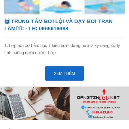
🙌 TRUNG TÂM BƠI LỘI VÀ DẠY BƠI TRẦN
LÂM🏊‍♂️: - LH: 0966616688
1. Lớp bơi cơ bản: học 1 kiểu bơi - đứng nước- kỹ năng xử lý
tình huống dưới nước- Lớp
XEM THÊM