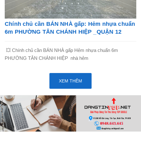
Chính chủ cần BÁN NHÀ gấp: Hẻm nhựa chuẩn
6m PHƯỜNG TÂN CHÁNH HIỆP _QUẬN 12
💥 Chính chủ cần BÁN NHÀ gấp Hẻm nhựa chuẩn 6m
PHƯỜNG TÂN CHÁNH HIỆP nhà hẻm
XEM THÊM