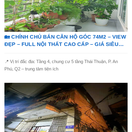
🏡 CHÍNH CHỦ BÁN CĂN HỘ GÓC 74M2 – VIEW
ĐẸP – FULL NỘI THẤT CAO CẤP – GIÁ SIÊU
TỐT!
📍 Vị trí đắc địa: Tầng 4, chung cư 5 tầng Thái Thuận, P. An
Phú, Q2 – trung tâm tiện ích