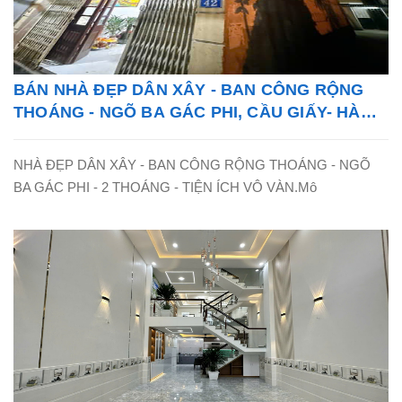
BÁN NHÀ ĐẸP DÂN XÂY - BAN CÔNG RỘNG
THOÁNG - NGÕ BA GÁC PHI, CẦU GIẤY- HÀ
NỘI - LH: 0865838325
NHÀ ĐẸP DÂN XÂY - BAN CÔNG RỘNG THOÁNG - NGÕ
BA GÁC PHI - 2 THOÁNG - TIỆN ÍCH VÔ VÀN.Mô