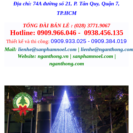
Địa chỉ: 74A đường số 21, P. Tân Quy, Quận 7,
TP.HCM
TỔNG ĐÀI BÁN LẺ : (028) 3771.9067
Hotline: 0909.966.046 -
0938.456.135
0909.933.025 - 0909.384.019
Thiết kế và thi công:
Mail:
lienhe@sanphamnoel.com
|
lienhe@nganthong.co
Website: nganthong.vn | sanphamnoel.com |
nganthong.com