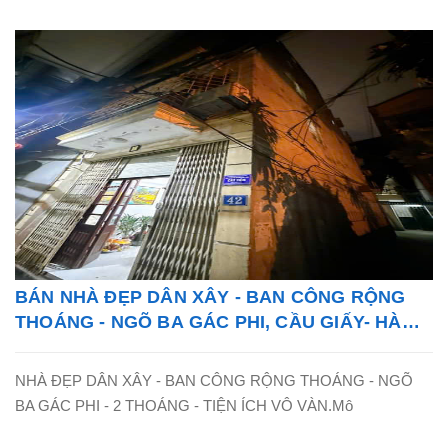
BÁN NHÀ ĐẸP DÂN XÂY - BAN CÔNG RỘNG
THOÁNG - NGÕ BA GÁC PHI, CẦU GIẤY- HÀ
NỘI - LH: 0865838325
NHÀ ĐẸP DÂN XÂY - BAN CÔNG RỘNG THOÁNG - NGÕ
BA GÁC PHI - 2 THOÁNG - TIỆN ÍCH VÔ VÀN.Mô