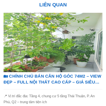
LIÊN QUAN
🏡 CHÍNH CHỦ BÁN CĂN HỘ GÓC 74M2 – VIEW
ĐẸP – FULL NỘI THẤT CAO CẤP – GIÁ SIÊU
TỐT!
📍 Vị trí đắc địa: Tầng 4, chung cư 5 tầng Thái Thuận, P. An
Phú, Q2 – trung tâm tiện ích