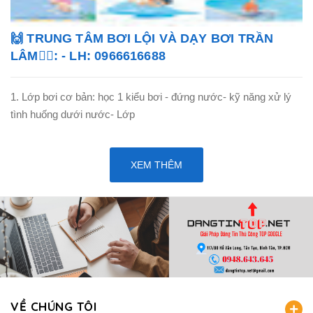
🙌 TRUNG TÂM BƠI LỘI VÀ DẠY BƠI TRẦN
LÂM🏊‍♂️: - LH: 0966616688
1. Lớp bơi cơ bản: học 1 kiểu bơi - đứng nước- kỹ năng xử lý
tình huống dưới nước- Lớp
XEM THÊM
VỀ CHÚNG TÔI