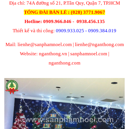
Địa chỉ: 74A đường số 21, P.Tân Quy, Quận 7, TP.HCM
TỔNG ĐÀI BÁN LẺ : (028) 3771.9067
Hotline: 0909.966.046 -
0938.456.135
Thiết kế và thi công:
0909.933.025 - 0909.384.019
Mail: lienhe@sanphamnoel.com | lienhe@nganthong.com
Website: nganthong.vn | sanphamnoel.com |
nganthong.com