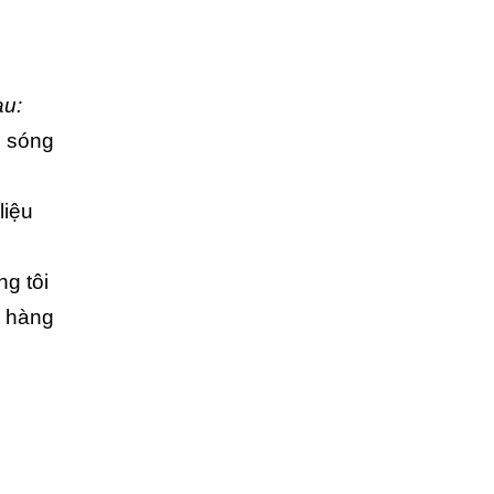
au:
i sóng
liệu
g tôi
h hàng