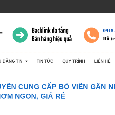
Ụ ĐĂNG TIN
TIN TỨC
QUY TRÌNH
LIÊN HỆ
YÊN CUNG CẤP BÒ VIÊN GÂN 
HƠM NGON, GIÁ RẺ