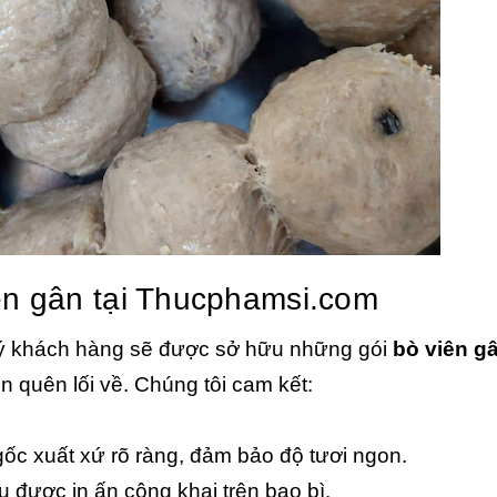
ên gân tại Thucphamsi.com
ý khách hàng sẽ được sở hữu những gói
bò viên g
 quên lối về. Chúng tôi cam kết:
ốc xuất xứ rõ ràng, đảm bảo độ tươi ngon.
 được in ấn công khai trên bao bì.