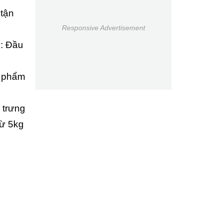
 tận
Responsive Advertisement
ư: Đầu
c phẩm
 trưng
từ 5kg