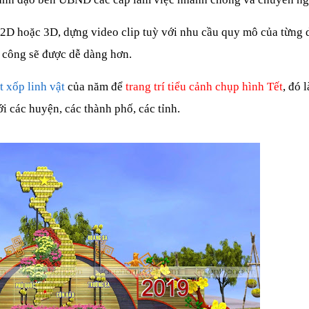
kế 2D hoặc 3D, dựng video clip tuỳ với nhu cầu quy mô của từng 
hi công sẽ được dễ dàng hơn.
 xốp linh vật
của năm để
trang trí tiểu cảnh chụp hình Tết
, đó 
i các huyện, các thành phố, các tỉnh.