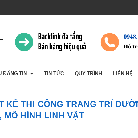
Ụ ĐĂNG TIN
TIN TỨC
QUY TRÌNH
LIÊN HỆ
T KẾ THI CÔNG TRANG TRÍ ĐƯ
, MÔ HÌNH LINH VẬT