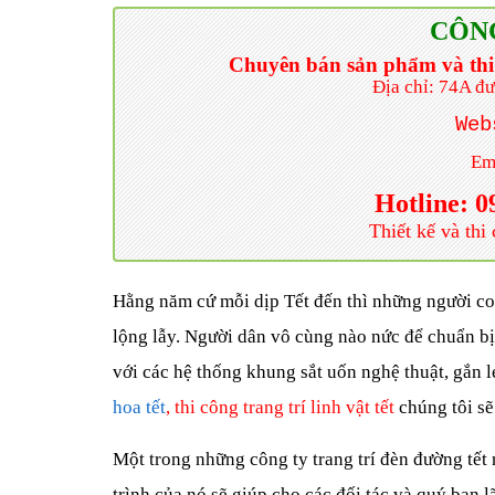
CÔN
Chuyên bán sản phẩm và thi cô
Địa chỉ: 74A đ
We
Em
Hotline: 0
Thiết kế và thi
Hằng năm cứ mỗi dịp Tết đến thì những người co
lộng lẫy. Người dân vô cùng nào nức để chuẩn 
với các hệ thống khung sắt uốn nghệ thuật, gắn 
hoa tết
, thi công trang trí linh vật tết
chúng tôi sẽ
Một trong những công ty trang trí đèn đường tế
trình của nó sẽ giúp cho các đối tác và quý ba