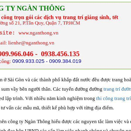
G TY NGÀN THÔNG
ng trọn gói các dịch vụ trang trí giáng sinh, tết
ường số 21, P.Tân Quy, Quận 7, TP.HCM
bsite:
www.nganthong.vn
ail: lienhe@nganthong.vn
909.966.046 -
0938.456.135
 công:
0909.933.025 - 0909.384.019
n ở Sài Gòn và các thành phố khắp đất nước đều được trang ho
bị sum vầy bên người thân. Các tuyến đường đường
trang trí đườ
led lập trình. Với nhiều năm kinh nghiệm trong
thi công trang tr
 tư vấn các mẫu mã, thiết kế phù hợp với từng địa điểm.
t nên công ty Ngàn Thông hiểu được các nguyen tắc làm việc và
n lãnh đạo bên UBND các cấp làm việc nhanh chóng và chuyên ng