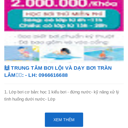
🙌 TRUNG TÂM BƠI LỘI VÀ DẠY BƠI TRẦN
LÂM🏊‍♂️: - LH: 0966616688
1. Lớp bơi cơ bản: học 1 kiểu bơi - đứng nước- kỹ năng xử lý
tình huống dưới nước- Lớp
XEM THÊM