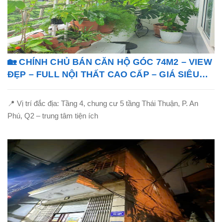
🏡 CHÍNH CHỦ BÁN CĂN HỘ GÓC 74M2 – VIEW
ĐẸP – FULL NỘI THẤT CAO CẤP – GIÁ SIÊU
TỐT!
📍 Vị trí đắc địa: Tầng 4, chung cư 5 tầng Thái Thuận, P. An
Phú, Q2 – trung tâm tiện ích