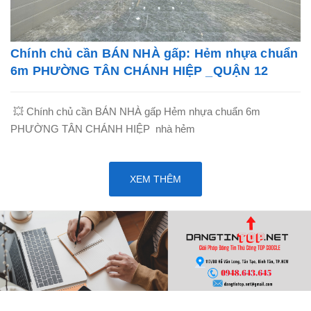
Chính chủ cần BÁN NHÀ gấp: Hẻm nhựa chuẩn
6m PHƯỜNG TÂN CHÁNH HIỆP _QUẬN 12
💥 Chính chủ cần BÁN NHÀ gấp Hẻm nhựa chuẩn 6m
PHƯỜNG TÂN CHÁNH HIỆP nhà hẻm
XEM THÊM