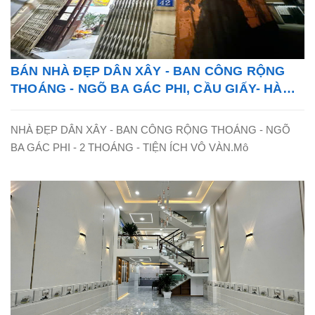
BÁN NHÀ ĐẸP DÂN XÂY - BAN CÔNG RỘNG
THOÁNG - NGÕ BA GÁC PHI, CẦU GIẤY- HÀ
NỘI - LH: 0865838325
NHÀ ĐẸP DÂN XÂY - BAN CÔNG RỘNG THOÁNG - NGÕ
BA GÁC PHI - 2 THOÁNG - TIỆN ÍCH VÔ VÀN.Mô