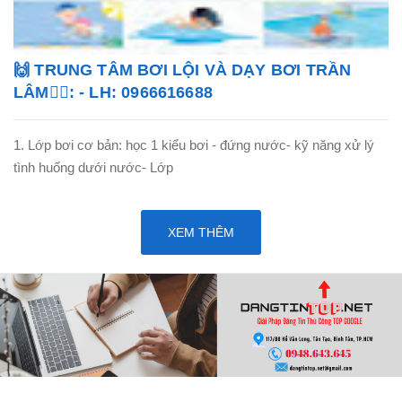
🙌 TRUNG TÂM BƠI LỘI VÀ DẠY BƠI TRẦN
LÂM🏊‍♂️: - LH: 0966616688
1. Lớp bơi cơ bản: học 1 kiểu bơi - đứng nước- kỹ năng xử lý
tình huống dưới nước- Lớp
XEM THÊM