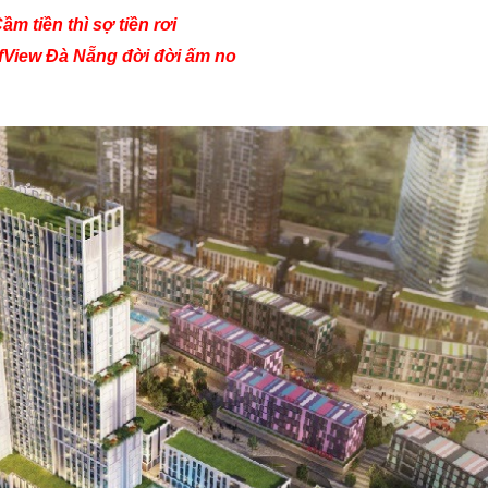
C
ầm tiền thì sợ tiền rơi
fView Đà Nẵng đời đời ấm no