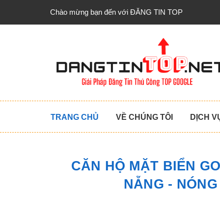
Chào mừng bạn đến với ĐĂNG TIN TOP
TRANG CHỦ
VỀ CHÚNG TÔI
DỊCH V
CĂN HỘ MẶT BIỂN G
NẴNG - NÓNG