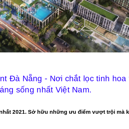
t Đà Nẵng - Nơi chắt lọc tinh hoa 
áng sống nhất Việt Nam.
nhất 2021. Sở hữu những ưu điểm vượt trội mà 