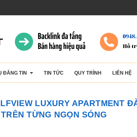
Ụ ĐĂNG TIN
TIN TỨC
QUY TRÌNH
LIÊN HỆ
OLFVIEW LUXURY APARTMENT Đ
 TRÊN TỪNG NGỌN SÓNG