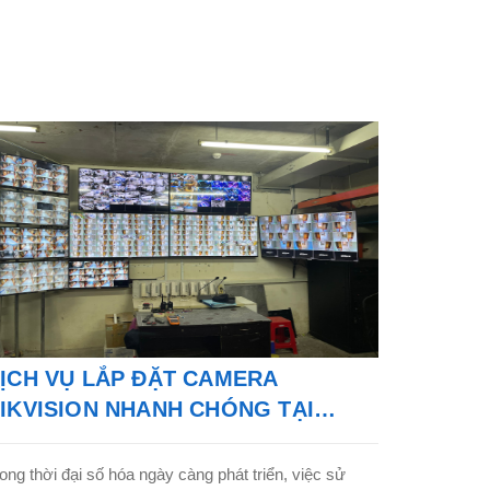
ỊCH VỤ LẮP ĐẶT CAMERA
IKVISION NHANH CHÓNG TẠI
TPHCM
ong thời đại số hóa ngày càng phát triển, việc sử