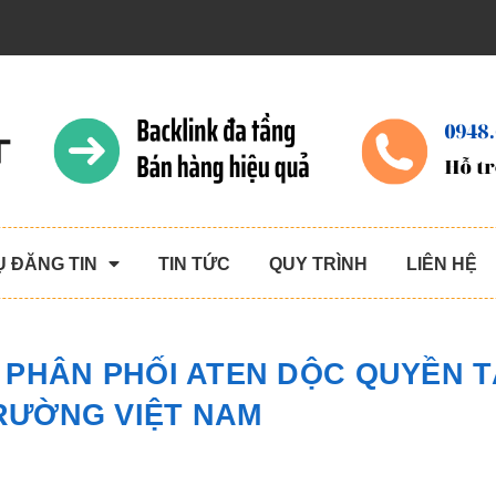
Ụ ĐĂNG TIN
TIN TỨC
QUY TRÌNH
LIÊN HỆ
 PHÂN PHỐI ATEN DỘC QUYỀN T
TRƯỜNG VIỆT NAM