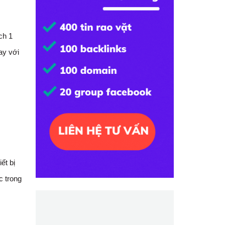
ch 1
ay với
ết bị
c trong