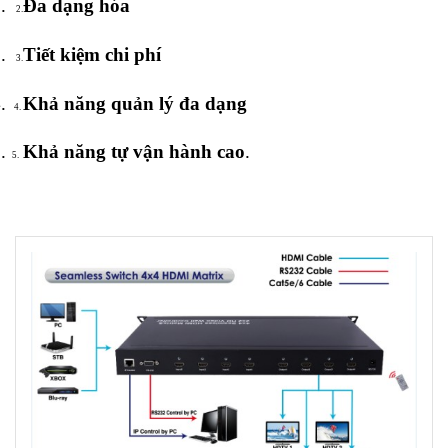
.
Đa dạng hóa
2.
.
Tiết kiệm chi phí
3.
.
Khả năng quản lý đa dạng
4.
.
Khả năng tự vận hành cao
.
5.