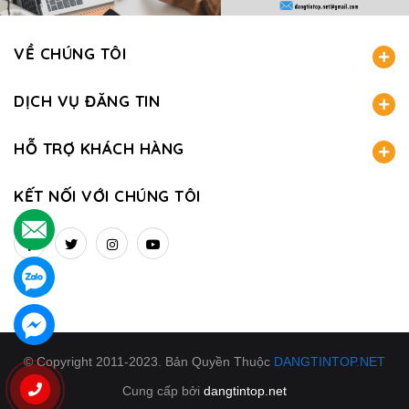
VỀ CHÚNG TÔI
DỊCH VỤ ĐĂNG TIN
HỖ TRỢ KHÁCH HÀNG
KẾT NỐI VỚI CHÚNG TÔI
.
.
.
© Copyright 2011-2023. Bản Quyền Thuộc
DANGTINTOP.NET
Cung cấp bởi
dangtintop.net