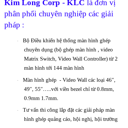
Kim Long
Corp - KLC
là đơn vị
phân phối chuyên nghiệp các giải
pháp :
Bộ Điều khiển hệ thống màn hình ghép
·
chuyên dụng
(bộ ghép màn hình
, video
Matrix Switch, Video Wall Controller
) từ 2
màn hình tới 144 màn hình
Màn hình ghép
-
Video
Wall
các loại 4
6
″,
·
49″, 55″…..với viền bezel chỉ từ
0.8mm,
0.9mm
1.7mm
.
Tư vấn thi công lắp đặt các giải pháp màn
·
hình ghép quảng cáo, hội nghị, hội trường