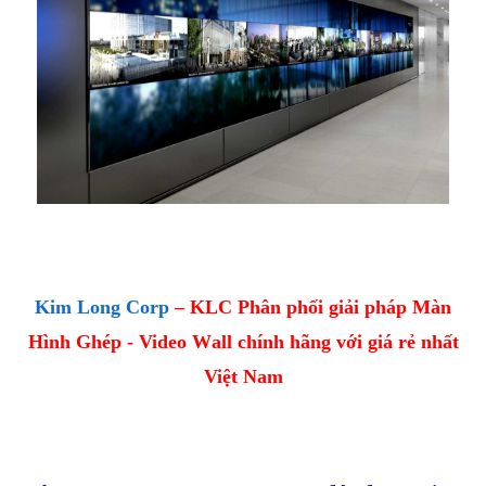
Kim
Long Corp
– KLC
Phân
phối giải pháp
Màn
Hình Ghép -
Video
W
all chính hãng với giá rẻ nhất
Việt
Nam