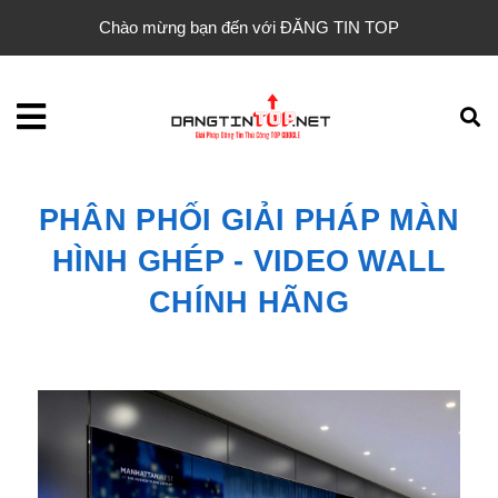
Chào mừng bạn đến với ĐĂNG TIN TOP
PHÂN PHỐI GIẢI PHÁP MÀN
HÌNH GHÉP - VIDEO WALL
CHÍNH HÃNG