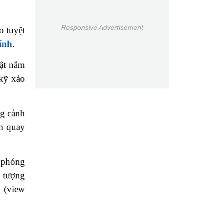
Responsive Advertisement
o tuyệt
tính
.
uật nắm
 kỹ xảo
ng cảnh
nh quay
ô phỏng
i tượng
h (view