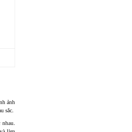
ình ảnh
u sắc.
c nhau.
 và làm