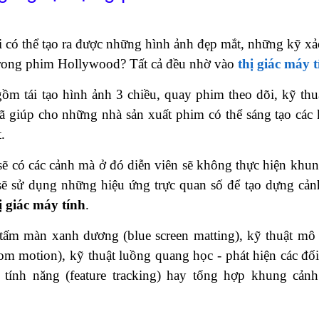
lại có thể tạo ra được những hình ảnh đẹp mắt, những kỹ xả
 trong phim Hollywood? Tất cả đều nhờ vào
thị giác máy 
ồm tái tạo hình ảnh 3 chiều, quay phim theo dõi, kỹ th
ã giúp cho những nhà sản xuất phim có thể sáng tạo các
.
 sẽ có các cảnh mà ở đó diễn viên sẽ không thực hiện khu
 sẽ sử dụng những hiệu ứng trực quan số để tạo dựng cả
ị giác máy tính
.
 tấm màn xanh dương (blue screen matting), kỹ thuật m
rom motion), kỹ thuật luồng quang học - phát hiện các đố
i tính năng (feature tracking) hay tổng hợp khung cản