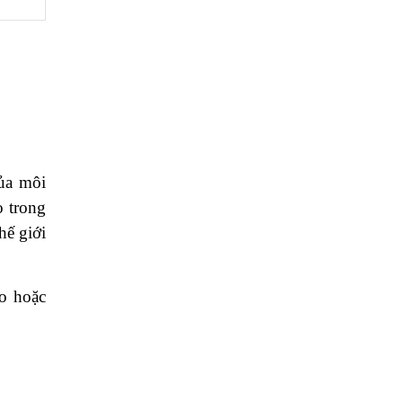
ủa môi
o trong
hế giới
o hoặc