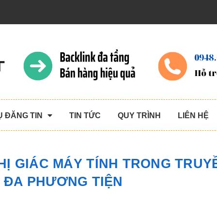
Ụ ĐĂNG TIN
TIN TỨC
QUY TRÌNH
LIÊN HỆ
HỊ GIÁC MÁY TÍNH TRONG TRUY
 ĐA PHƯƠNG TIỆN