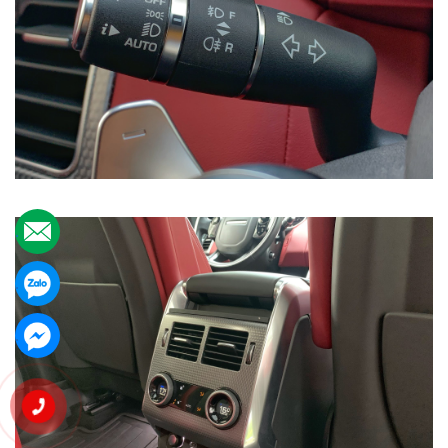
.
.
.