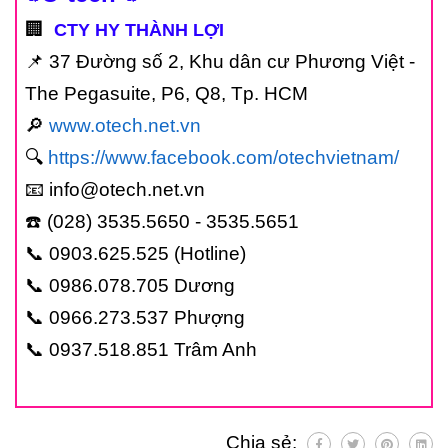
🏢
CTY HY THÀNH LỢI
📌 37 Đường số 2, Khu dân cư Phương Việt -
The Pegasuite, P6, Q8, Tp. HCM
🔎
www.otech.net.vn
🔍
https://www.facebook.com/otechvietnam/
📧 info@otech.net.vn
☎️ (028) 3535.5650 - 3535.5651
📞 0903.625.525 (Hotline)
📞 0986.078.705 Dương
📞 0966.273.537 Phượng
📞 0937.518.851 Trâm Anh
Chia sẻ: