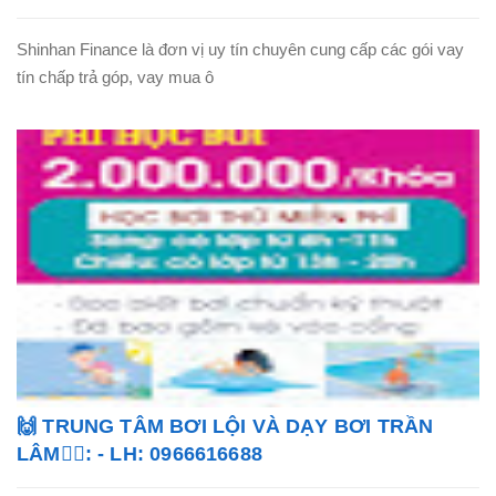
Shinhan Finance là đơn vị uy tín chuyên cung cấp các gói vay
tín chấp trả góp, vay mua ô
🙌 TRUNG TÂM BƠI LỘI VÀ DẠY BƠI TRẦN
LÂM🏊‍♂️: - LH: 0966616688