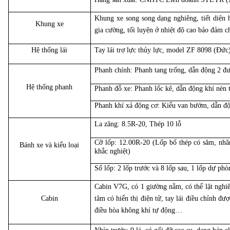
Khung xe song song dạng nghiêng, tiết diện
Khung xe
gia cường, tối luyện ở nhiệt độ cao bảo đảm c
Hệ thống lái
Tay lái trợ lực thủy lực, model ZF 8098 (Đức
Phanh chính: Phanh tang trống, dẫn động 2 đ
Hệ thống phanh
Phanh đỗ xe: Phanh lốc kê, dẫn động khí nén 
Phanh khí xả động cơ: Kiểu van bướm, dẫn độ
La zăng: 8.5R-20, Thép 10 lỗ
Cỡ lốp: 12.00R-20 (Lốp bố thép có săm, nhãn 
Bánh xe và kiểu loại
khắc nghiệt)
Số lốp: 2 lốp trước và 8 lốp sau, 1 lốp dự phò
Cabin V7G, có 1 giường nằm, có thể lật nghiê
Cabin
tâm có hiển thị điện tử, tay lái điều chỉnh đượ
điều hòa không khí tự động…