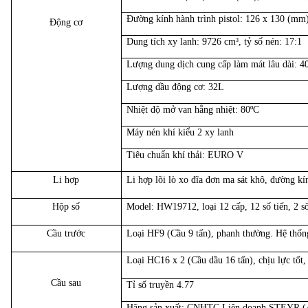
Đường kính hành trình pistol: 126 x 130 (mm
Động cơ
Dung tích xy lanh: 9726 cm
, tỷ số nén: 17:1
3
Lượng dung dịch cung cấp làm mát lâu dài: 4
Lượng dầu động cơ: 32L
Nhiệt độ mở van hằng nhiệt: 80ºC
Máy nén khí kiểu 2 xy lanh
Tiêu chuẩn khí thải: EURO V
Li hợp
Li hợp lõi lò xo đĩa đơn ma sát khô, đường kí
Hộp số
Model: HW19712, loại 12 cấp, 12 số tiến, 2 số
Cầu trước
Loại HF9 (Cầu 9 tấn), phanh thường. Hệ thống
Loại HC16 x 2 (Cầu dầu 16 tấn), chịu lực tốt,
Cầu sau
Tỉ số truyền 4.77
Hãng sản xuất: CNHTC Liên doanh STEYR (