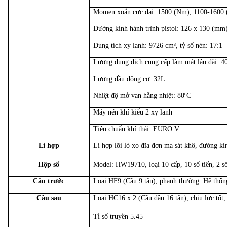
Momen xoắn cực đại: 1500 (Nm), 1100-1600 
Đường kính hành trình pistol: 126 x 130 (mm
Dung tích xy lanh: 9726 cm
, tỷ số nén: 17:1
3
Lượng dung dịch cung cấp làm mát lâu dài: 4
Lượng dầu động cơ: 32L
Nhiệt độ mở van hằng nhiệt: 80ºC
Máy nén khí kiểu 2 xy lanh
Tiêu chuẩn khí thải: EURO V
Li hợp
Li hợp lõi lò xo đĩa đơn ma sát khô, đường kí
Hộp số
Model: HW19710, loại 10 cấp, 10 số tiến, 2 số
Cầu trước
Loại HF9 (Cầu 9 tấn), phanh thường. Hệ thống
Cầu sau
Loại HC16 x 2 (Cầu dầu 16 tấn), chịu lực tốt,
Tỉ số truyền 5.45