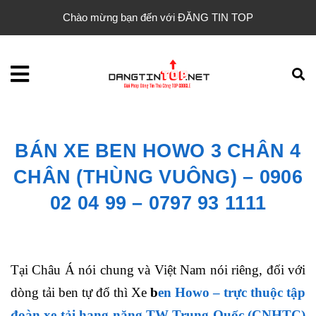
Chào mừng bạn đến với ĐĂNG TIN TOP
BÁN XE BEN HOWO 3 CHÂN 4
CHÂN (THÙNG VUÔNG) – 0906
02 04 99 – 0797 93 1111
Tại Châu Á nói chung và Việt Nam nói riêng,
đối với
dòng tải ben tự đổ thì Xe
b
en Howo – trự
c thuộc tập
đoàn xe tải hạng nặng TW Trung Quốc (CNHTC)