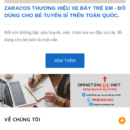
ZARACOS THƯƠNG HIỆU XE ĐẨY TRẺ EM - ĐỒ
DÙNG CHO BÉ TUYỂN SỈ TRÊN TOÀN QUỐC.
Đối với những bậc phụ huynh, việc chọn lựa xe đẩy và các đồ
dùng cho bé luôn là một vấn
XEM THÊM
VỀ CHÚNG TÔI