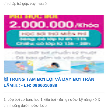
tín chấp trả góp, vay mua ô
🙌 TRUNG TÂM BƠI LỘI VÀ DẠY BƠI TRẦN
LÂM🏊‍♂️: - LH: 0966616688
1. Lớp bơi cơ bản: học 1 kiểu bơi - đứng nước- kỹ năng xử lý
tình huống dưới nước- Lớp